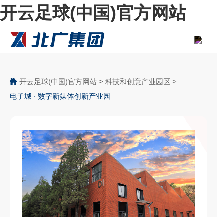
开云足球(中国)官方网站
开云足球(中国)官方网站
>
科技和创意产业园区
>
电子城 · 数字新媒体创新产业园