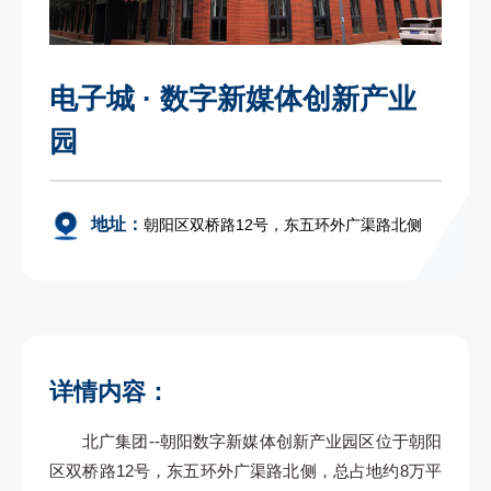
电子城 · 数字新媒体创新产业
园
地址：
朝阳区双桥路12号，东五环外广渠路北侧
详情内容：
北广集团--朝阳数字新媒体创新产业园区位于朝阳
区双桥路12号，东五环外广渠路北侧，总占地约8万平