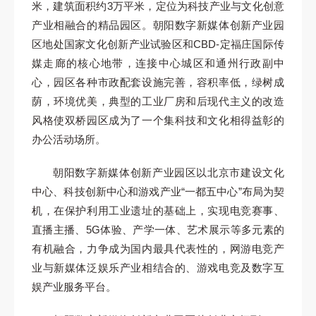
米，建筑面积约3万平米，定位为科技产业与文化创意
产业相融合的精品园区。朝阳数字新媒体创新产业园
区地处国家文化创新产业试验区和CBD-定福庄国际传
媒走廊的核心地带，连接中心城区和通州行政副中
心，园区各种市政配套设施完善，容积率低，绿树成
荫，环境优美，典型的工业厂房和后现代主义的改造
风格使双桥园区成为了一个集科技和文化相得益彰的
办公活动场所。
朝阳数字新媒体创新产业园区以北京市建设文化
中心、科技创新中心和游戏产业“一都五中心”布局为契
机，在保护利用工业遗址的基础上，实现电竞赛事、
直播主播、5G体验、产学一体、艺术展示等多元素的
有机融合，力争成为国内最具代表性的，网游电竞产
业与新媒体泛娱乐产业相结合的、游戏电竞及数字互
娱产业服务平台。