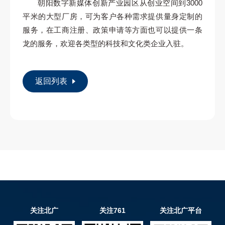
朝阳数字新媒体创新产业园区从创业空间到3000
平米的大型厂房，可为客户各种需求提供量身定制的
服务，在工商注册、政策申请等方面也可以提供一条
龙的服务，欢迎各类型的科技和文化类企业入驻。
返回列表
关注北广
关注761
关注北广平台