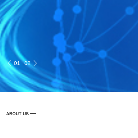
01
02
ABOUT US
走进北广